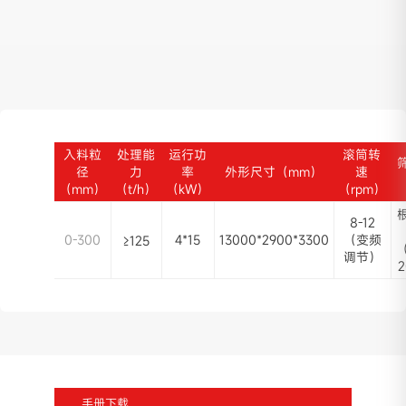
入料粒
处理能
运行功
滚筒转
径
力
率
外形尺寸（mm）
速
（mm）
（t/h）
（kW）
（rpm）
8-12
0-300
4*15
13000*2900*3300
（变频
≥125
（
调节）
手册下载