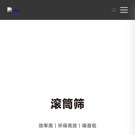
其他人也在搜索:
混凝土搅拌站
沥青混合料
破碎站
制砂
干混砂浆
滚筒筛
效率高 | 环保高效 | 噪音低