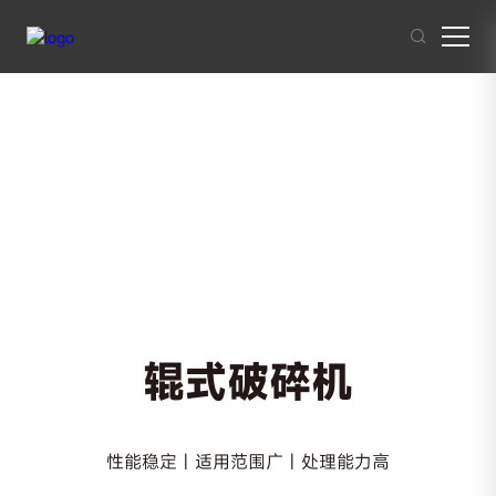
其他人也在搜索:
混凝土搅拌站
沥青混合料
破碎站
制砂
干混砂浆
辊式破碎机
性能稳定 | 适用范围广 | 处理能力高