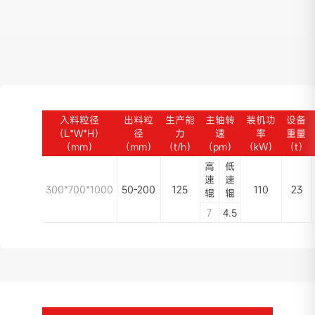
入料粒径
出料粒
生产能
主轴转
装机功
设备
（L*W*H）
径
力
速
率
重量
（mm）
（mm）
（t/h）
（pm）
（kW）
（t）
高
低
速
速
300*700*1000
50-200
125
110
23
辊
辊
7
4.5