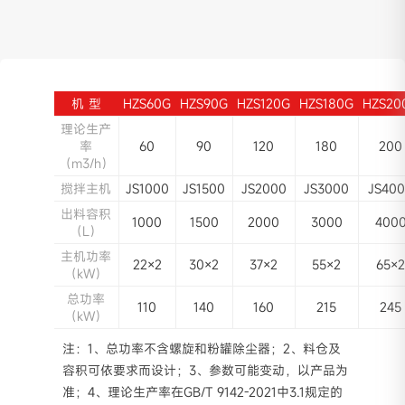
满足不同工艺高强度混凝土的搅拌要求
耐腐蚀管路，确保管路耐腐蚀不泄漏
水计量系统采用拉式称重传感器
机 型
HZS60G
HZS90G
HZS120G
HZS180G
HZS20
理论生产
砂底仓
率
60
90
120
180
200
（m3/h）
采用内振动板结构，能有效解决砂料起拱，确保砂
搅拌主机
JS1000
JS1500
JS2000
JS3000
JS40
下料顺畅。
出料容积
1000
1500
2000
3000
400
（L）
主机功率
22×2
30×2
37×2
55×2
65×
（kW）
总功率
110
140
160
215
245
（kW）
压式称重传感器
注：1、总功率不含螺旋和粉罐除尘器；2、料仓及
配料站采用压式称重传感器，并配置传感器防护罩
容积可依要求而设计；3、参数可能变动，以产品为
准；4、理论生产率在GB/T 9142-2021中3.1规定的