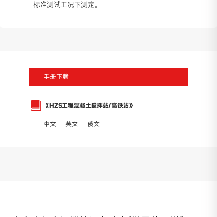
标准测试工况下测定。
粉料计量系统
大折角秤斗，卸料更快更顺畅，杜绝残留
防拉秤（托秤）系统，避免粉料异常损耗
手册下载
《HZS工程混凝土搅拌站/高铁站》
中文
英文
俄文
除尘器一体式骨料过渡仓
高效暂存，提高产能
先进除尘技术，节能高效
回收粉料再利用，节省成本