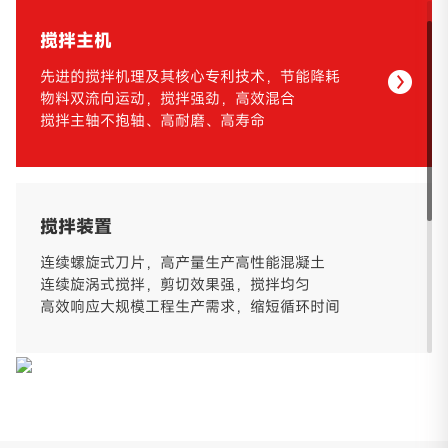
搅拌主机
先进的搅拌机理及其核心专利技术，节能降耗
物料双流向运动，搅拌强劲，高效混合
搅拌主轴不抱轴、高耐磨、高寿命
搅拌装置
连续螺旋式刀片，高产量生产高性能混凝土
连续旋涡式搅拌，剪切效果强，搅拌均匀
高效响应大规模工程生产需求，缩短循环时间
外加剂计量系统
外加剂单独计量，外加剂计量系统采用拉式称重传
感器