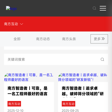
南方互动
南方互动
其他人也在搜索:
混凝土搅拌站
沥青混合料
破碎站
制砂
干混砂浆
全部
南方动态
南方头条
更多
2025年
南方智造者 | 可靠，是
南方智造者 | 追求卓
一名工程师最好的语言
越，破碎筛分领域的“研
发新锐”！
南方互动
南方互动
2025-12-10
2025-08-25