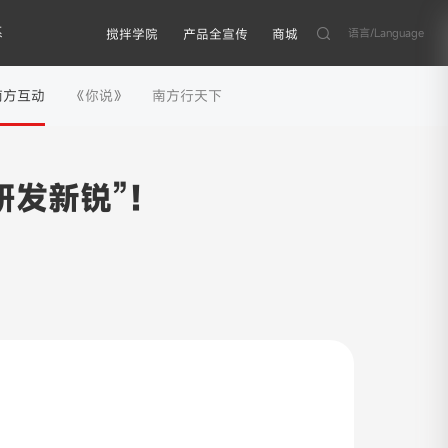
系
语言/Language
搅拌学院
产品全宣传
商城
南方互动
《你说》
南方行天下
研发新锐”！