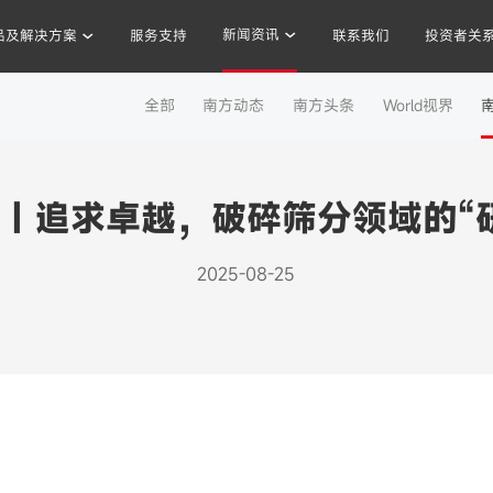
新闻资讯
品及解决方案
服务支持
联系我们
投资者关
新闻资讯
全部
南方动态
南方头条
World视界
混凝土搅拌站
沥青混合料
破碎站
制砂
干混砂浆
 | 追求卓越，破碎筛分领域的“
2025-08-25