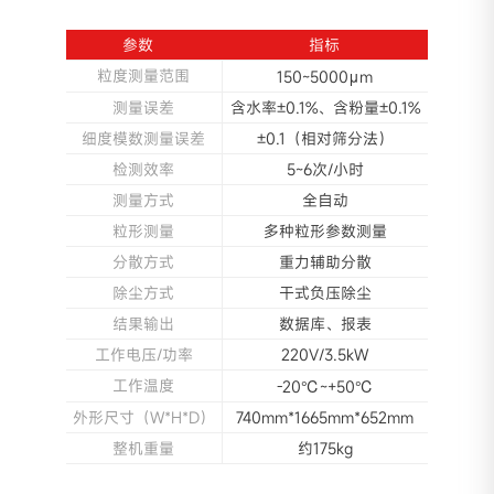
参数
指标
粒度测量范围
150~5000μm
测量误差
含水率±0.1%、含粉量±0.1%
细度模数测量误差
±0.1（相对筛分法）
检测效率
5~6次/小时
测量方式
全自动
粒形测量
多种粒形参数测量
分散方式
重力辅助分散
除尘方式
干式负压除尘
结果输出
数据库、报表
工作电压/功率
220V/3.5kW
工作温度
-20℃~+50℃
外形尺寸（W*H*D）
740mm*1665mm*652mm
整机重量
约175kg