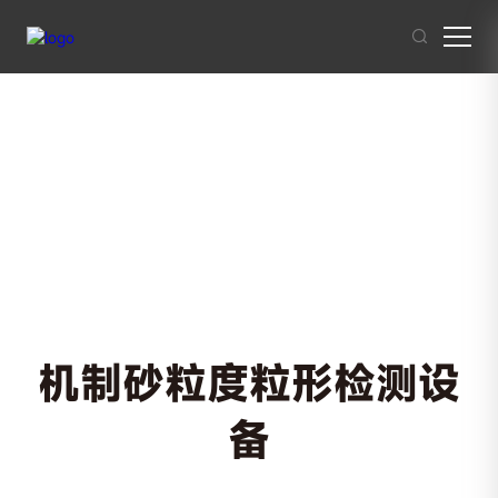
其他人也在搜索:
混凝土搅拌站
沥青混合料
破碎站
制砂
干混砂浆
机制砂粒度粒形检测设
备