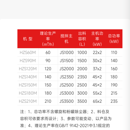
拌要求
耐腐蚀管路，确保管路耐腐蚀不泄漏
理论生产
出料
主机功
搅拌主
总功率
机 型
率
容积
率
机
（kW）
（m³/h）
（L）
（kW）
粉料计量系统
HZS60M
60
JS1000
1000
22x2
110
大折角秤斗，卸料更快更顺畅，杜绝残留
HZS90M
90
JS1500
1500
30x2
140
防拉秤（托秤）系统，避免粉料异常损耗
HZS120M
120
JS2000
2000
37x2
160
HZS140M
140
JS2350
2350
45×2
180
HZS150M
150
JS2500
2500
45×2
190
HZS180M
180
JS3000
3000
55x2
215
除尘器一体式骨料过渡仓
HZS210M
210
JS3500
3500
65x2
235
高效暂存，提高产能
注：1、总功率不含螺旋和粉罐除尘器；2、料仓及
先进除尘技术，节能高效
容积可依要求而设计；3、参数可能变动，以产品为
回收粉料再利用，节省成本
准；4、理论生产率在GB/T 9142-2021中3.1规定的