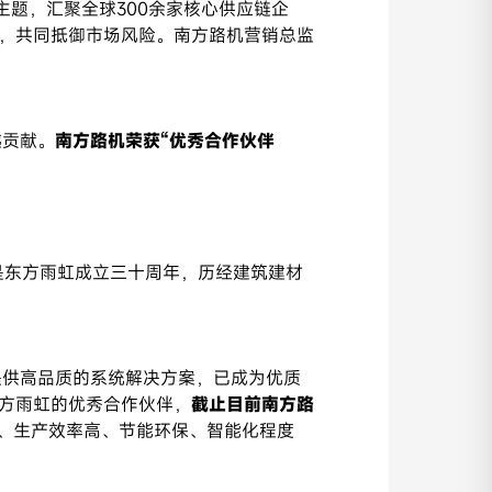
为主题，汇聚全球300余家核心供应链企
，共同抵御市场风险。南方路机营销总监
越贡献。
南方路机荣获“优秀合作伙伴
是东方雨虹成立三十周年，历经建筑建材
提供高品质的系统解决方案，已成为优质
方雨虹的优秀合作伙伴，
截止目前南方路
、生产效率高、节能环保、智能化程度