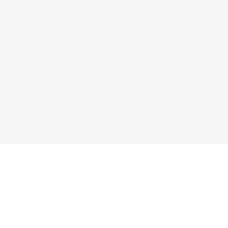
首页
关于我们
产品及解决方案
服务支