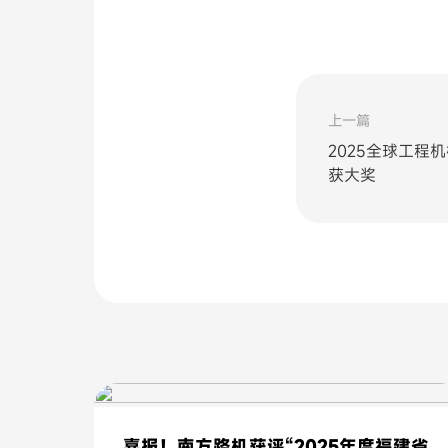
上一篇
2025全球工程
获大奖
喜报！南方路机获评“2025年度福建省