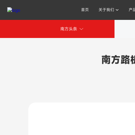
首页
关于我们
产
南方头条
其他人也在搜索:
南方路