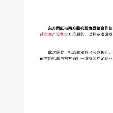
东方雨虹与南方路机互为战略合作伙
砂浆生产设备
全方位服务，以其专攻研发
此次获奖，标志着双方已形成长期、
南方路机愿与东方雨虹一道持续立足专业