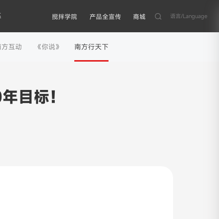
系
语言/Language
搅拌学院
产品全宣传
商城
南方互动
《你说》
南方行天下
00年目标！