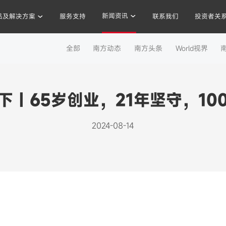
新闻资讯
品及解决方案
服务支持
联系我们
投资者关
新闻资讯
全部
南方动态
南方头条
World视界
混凝土搅拌站
沥青混合料
破碎站
制砂
干混砂浆
 | 65岁创业，21年坚守，1
2024-08-14