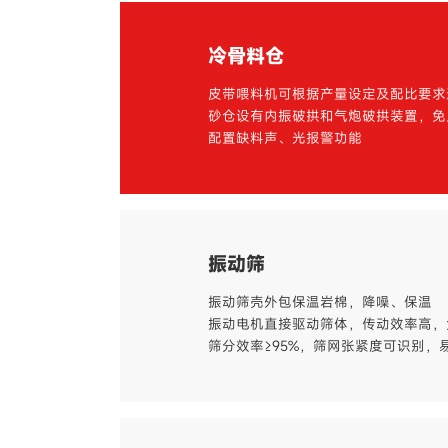
冷骨料仓
皮带喂料机可根据产量设定及配比要求
砂仓设有内振破拱和气炮破拱装置，免
配置缺料声、光报警功能
振动筛
振动筛壳外包保温岩棉，降噪、保温
振动电机直接驱动筛体，传动效率高，
筛分效率≥95%，筛网张紧度可识别，