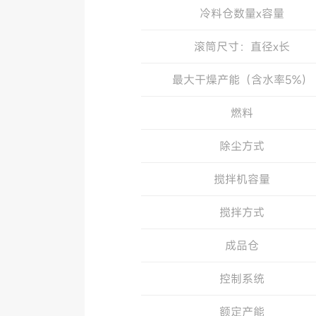
冷料仓数量x容量
优化提料叶片，使得加热更均匀，热能
经过严格计算和激光定位装配，稳定可
滚筒尺寸：直径x长
专利技术的新型滚筒比原来烘干滚筒节能
最大干燥产能（含水率5%）
燃料
智能数控燃烧器
除尘方式
系统智能适配不同工况与油品的燃烧模
搅拌机容量
骨料测温专利技术，一键操作，参数自
智能控制方案，控温准、燃烧稳、排放
搅拌方式
成品仓
控制系统
额定产能