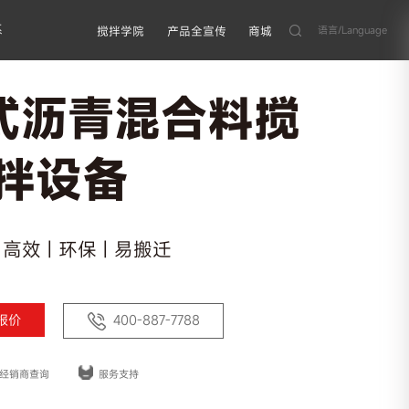
系
语言/Language
搅拌学院
产品全宣传
商城
式沥青混合料搅
拌设备
 高效 | 环保 | 易搬迁
报价
400-887-7788
经销商查询
服务支持