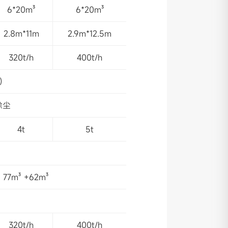
6*20m³
6*20m³
2.8m*11m
2.9m*12.5m
320t/h
400t/h
）
除尘
4t
5t
77m³ +62m³
320t/h
400t/h