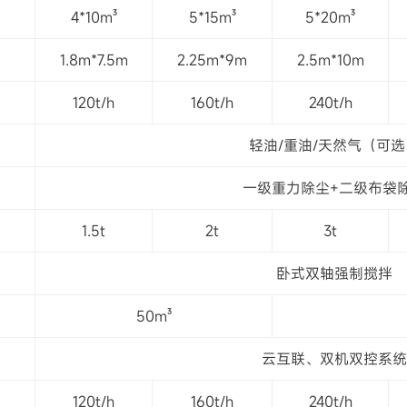
4*10m³
5*15m³
5*20m³
利用率高
靠
1.8m*7.5m
2.25m*9m
2.5m*10m
10%
120t/h
160t/h
240t/h
轻油/重油/天然气（可选
一级重力除尘+二级布袋
式，省心高效
1.5t
2t
3t
调节，操作简便
低
卧式双轴强制搅拌
50m³
云互联、双机双控系统
120t/h
160t/h
240t/h