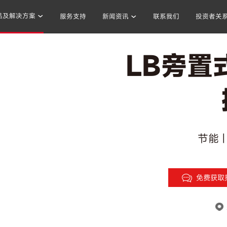
品及解决方案
服务支持
新闻资讯
联系我们
投资者关
LB旁置
混凝土搅拌站
沥青混合料
破碎站
制砂
干混砂浆
节能 |
免费获取