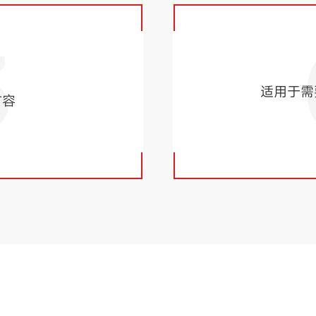
3
适用于需
扩容