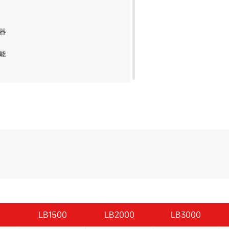
器
能
拌，搅拌效率
磨
等接口
LB1500
LB2000
LB3000