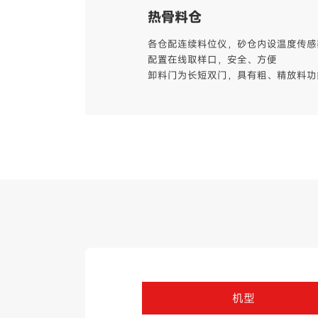
热骨料仓
各仓配连续料位仪，砂仓内设温度传感
配置在线取样口，安全、方便
卸料门为长短双门，具有粗、精放料功
搅拌主机
采用高速端柔性同步驱动，三维立体搅
瑞典原装进口耐磨浆叶和衬板，超强耐
预留添加热再生、木质纤维、泡沫沥青
机型
干燥滚筒