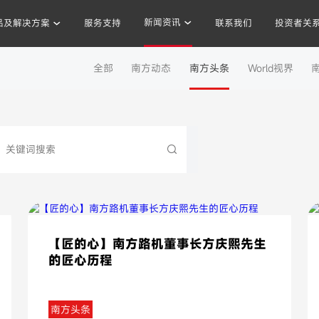
新闻资讯
品及解决方案
服务支持
联系我们
投资者关
南方头条
全部
南方动态
南方头条
World视界
混凝土搅拌站
沥青混合料
破碎站
制砂
干混砂浆
【匠的心】南方路机董事长方庆熙先生
的匠心历程
南方头条