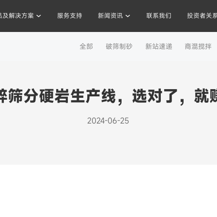
品及解决方案
服务支持
新闻资讯
联系我们
投资者关
工程案例
全部
破筛制砂
新站速递
商混搅拌
混凝土搅拌站
沥青混合料
破碎站
制砂
干混砂浆
碎筛分硬岩生产线，选对了，就
2024-06-25