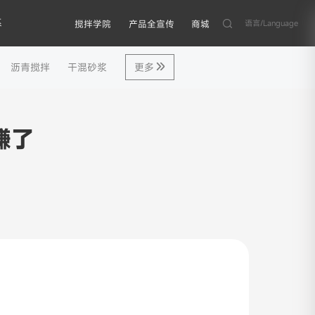
系
语言/Language
搅拌学院
产品全宣传
商城
沥青搅拌
干混砂浆
更多
赚了