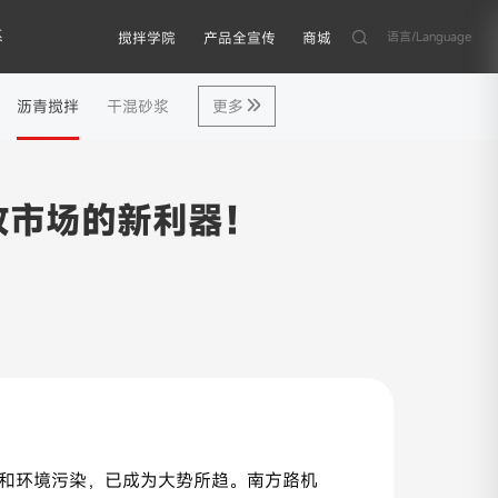
系
语言/Language
搅拌学院
产品全宣传
商城
沥青搅拌
干混砂浆
更多
收市场的新利器！
和环境污染，已成为大势所趋。南方路机