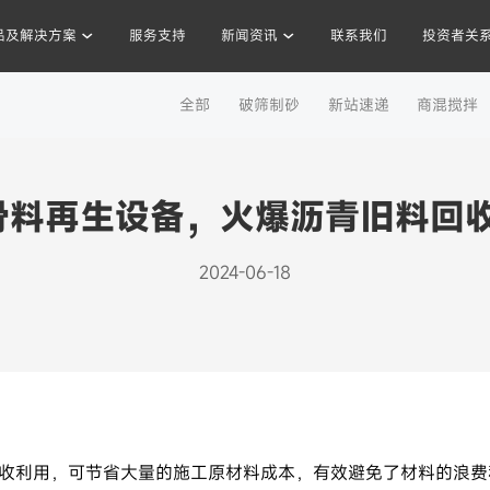
品及解决方案
服务支持
新闻资讯
联系我们
投资者关
工程案例
全部
破筛制砂
新站速递
商混搅拌
混凝土搅拌站
沥青混合料
破碎站
制砂
干混砂浆
 骨料再生设备，火爆沥青旧料回
2024-06-18
收利用，可节省大量的施工原材料成本，有效避免了材料的浪费