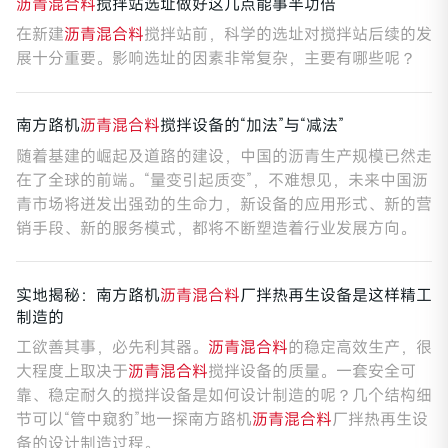
沥青混合料
搅拌站选址做好这几点能事半功倍
在新建
沥青混合料
搅拌站前，科学的选址对搅拌站后续的发
展十分重要。影响选址的因素非常复杂，主要有哪些呢？
南方路机
沥青混合料
搅拌设备的“加法”与“减法”
随着基建的崛起及道路的建设，中国的沥青生产规模已然走
在了全球的前端。“量变引起质变”，不难想见，未来中国沥
青市场将迸发出强劲的生命力，新设备的应用形式、新的营
销手段、新的服务模式，都将不断塑造着行业发展方向。
实地揭秘：南方路机
沥青混合料
厂拌热再生设备是这样精工
制造的
​工欲善其事，必先利其器。
沥青混合料
的稳定高效生产，很
大程度上取决于
沥青混合料
搅拌设备的质量。一套安全可
靠、稳定耐久的搅拌设备是如何设计制造的呢？几个结构细
节可以“管中窥豹”地一探南方路机
沥青混合料
厂拌热再生设
备的设计制造过程。