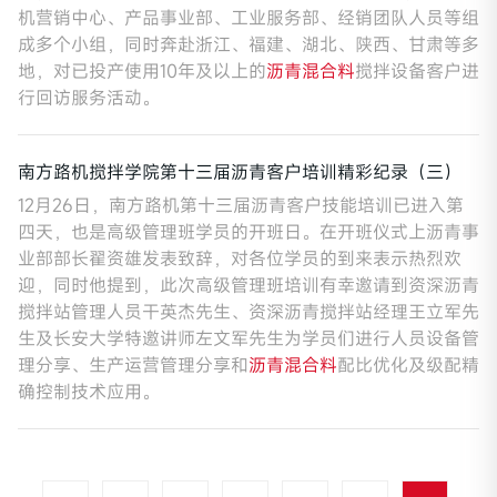
机营销中心、产品事业部、工业服务部、经销团队人员等组
成多个小组，同时奔赴浙江、福建、湖北、陕西、甘肃等多
地，对已投产使用10年及以上的
沥青混合料
搅拌设备客户进
行回访服务活动。
南方路机搅拌学院第十三届沥青客户培训精彩纪录（三）
12月26日，南方路机第十三届沥青客户技能培训已进入第
四天，也是高级管理班学员的开班日。在开班仪式上沥青事
业部部长翟资雄发表致辞，对各位学员的到来表示热烈欢
迎，同时他提到，此次高级管理班培训有幸邀请到资深沥青
搅拌站管理人员干英杰先生、资深沥青搅拌站经理王立军先
生及长安大学特邀讲师左文军先生为学员们进行人员设备管
理分享、生产运营管理分享和
沥青混合料
配比优化及级配精
确控制技术应用。