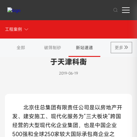
工程案例
工程案例
其他人也在搜索:
混凝土搅拌站
沥青混合料
破碎站
制砂
干混砂浆
全部
破筛制砂
新站速递
更多
南方路机预制件专用混凝土搅拌站应用
于天津科衡
2019-06-19
北京住总集团有限责任公司是以房地产开
发、建安施工、现代化服务为“三大板块”跨国
经营的大型现代化企业集团，也是中国企业
500强和全球250家较大国际承包商企业之