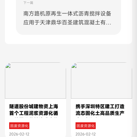
下一篇
南方路机原再生一体式沥青搅拌设备
应用于天津鼎华百圣建筑混凝土有限
公司
隧道股份城建物资上海
携手深圳特区建工打造
首个工程泥浆资源化循
流态固化土高品质生产
环处置示范基地成功落
应用新标杆
固废资源化
固废资源化
地
2026-02-12
2026-02-12